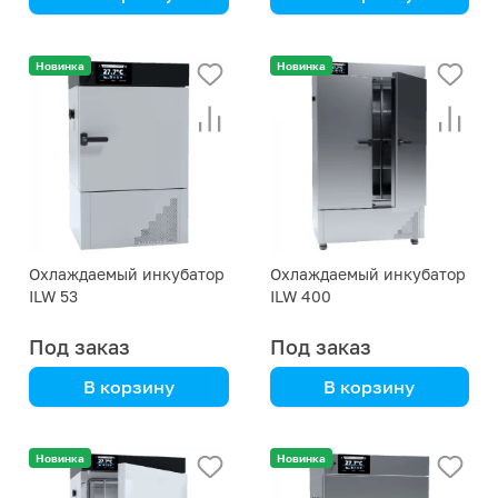
для работы со
создание стабильной
светолюбивыми
среды, контроль и
Новинка
Новинка
организмами
функциональность
Охлаждаемый инкубатор
Охлаждаемый инкубатор
ILW 53
ILW 400
Под заказ
Под заказ
В корзину
В корзину
создание стабильной
создание стабильной
среды, контроль и
среды, контроль и
Новинка
Новинка
функциональность
функциональность