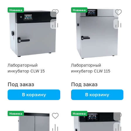
автоматический,
автоматический,
удобное управление,
удобное управление,
Новинка
Новинка
надежность
надежность
Лабораторный
Лабораторный
инкубатор CLW 15
инкубатор CLW 115
Под заказ
Под заказ
В корзину
В корзину
динамическая
автоматический,
вентиляция, удобство,
удобное управление,
Новинка
Новинка
надежность
надежность