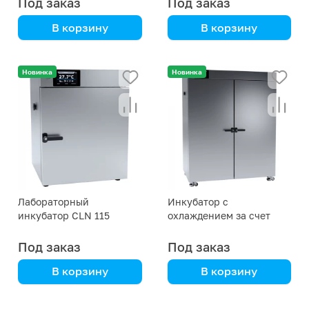
Под заказ
Под заказ
В корзину
В корзину
автоматический,
автоматический,
удобное управление,
удобное управление,
Новинка
Новинка
надежность
надежность
Лабораторный
Инкубатор с
инкубатор CLN 115
охлаждением за счет
эффекта Пельтье ILP 750
Под заказ
Под заказ
В корзину
В корзину
автоматический,
почти бесшумный,