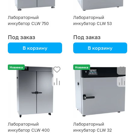
Лабораторный
Лабораторный
инкубатор CLW 750
инкубатор CLW 53
Под заказ
Под заказ
В корзину
В корзину
автоматический,
автоматический,
удобное управление,
удобное управление,
Новинка
Новинка
надежность
надежность
Лабораторный
Лабораторный
инкубатор CLW 400
инкубатор CLW 32