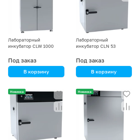
Лабораторный
Лабораторный
инкубатор CLW 1000
инкубатор CLN 53
Под заказ
Под заказ
В корзину
В корзину
автоматический,
автоматический,
удобное управление,
удобное управление,
Новинка
Новинка
надежность
надежность