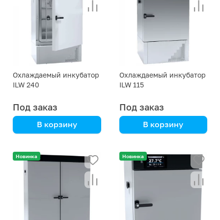
Охлаждаемый инкубатор
Охлаждаемый инкубатор
ILW 240
ILW 115
Под заказ
Под заказ
В корзину
В корзину
создание стабильной
создание стабильной
среды, контроль и
среды, контроль и
Новинка
Новинка
функциональность
функциональность