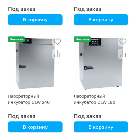
Под заказ
Под заказ
В корзину
В корзину
автоматический,
автоматический,
удобное управление,
удобное управление,
Новинка
Новинка
надежность
надежность
Лабораторный
Лабораторный
инкубатор CLW 240
инкубатор CLW 180
Под заказ
Под заказ
В корзину
В корзину