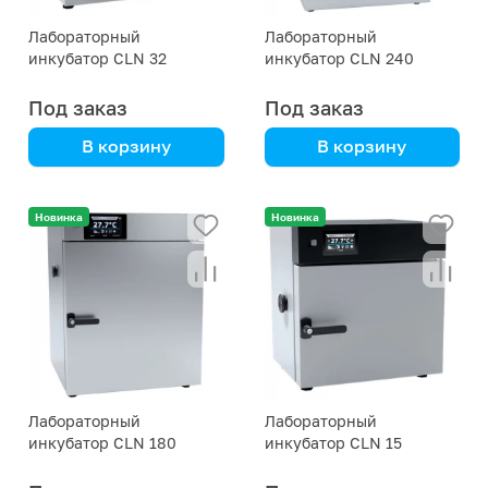
Лабораторный
Лабораторный
инкубатор CLN 32
инкубатор CLN 240
Под заказ
Под заказ
В корзину
В корзину
автоматический,
автоматический,
удобное управление,
удобное управление,
Новинка
Новинка
надежность
надежность
Лабораторный
Лабораторный
инкубатор CLN 180
инкубатор CLN 15