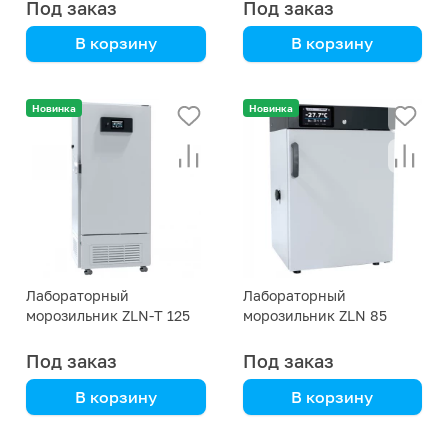
Под заказ
Под заказ
В корзину
В корзину
для замораживания,
для замораживания,
хранения, тестов на
хранения, тестов на
Новинка
Новинка
морозостойкость
морозостойкость
Лабораторный
Лабораторный
морозильник ZLN-T 125
морозильник ZLN 85
Под заказ
Под заказ
В корзину
В корзину
для замораживания,
для замораживания,