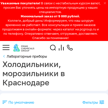
Уважаемые покупатели!
В связи с нестабильным курсом валют,
просим Вас уточнять цены на импортную продукцию у наших
специалистов.
Минимальный заказ от 5 000 рублей.
Коллеги, добрый день! Информируем, что наш шоурум
временно не работает. Все консультации и прием заказов
продолжаем в онлайн-формате: через каталог на pcgroup.ru и
по телефону. Оперативно отвечаем, отгружаем, доставляем.
Спасибо за понимание!
Лабораторные приборы
Холодильники,
морозильники в
Краснодаре
По умолчанию
Фильтры