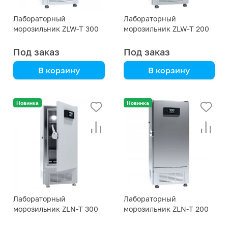
Лабораторный
Лабораторный
морозильник ZLW-T 300
морозильник ZLW-T 200
Под заказ
Под заказ
В корзину
В корзину
для замораживания,
для замораживания,
хранения, тестов на
хранения, тестов на
Новинка
Новинка
морозостойкость
морозостойкость
Лабораторный
Лабораторный
морозильник ZLN-T 300
морозильник ZLN-T 200