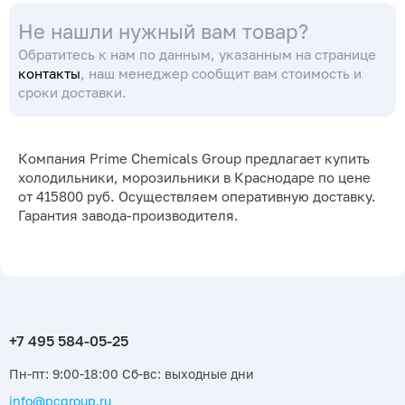
хранения, тестов на
хранения, тестов на
Не нашли нужный вам товар?
морозостойкость
морозостойкость
Обратитесь к нам по данным, указанным на странице
контакты
, наш менеджер сообщит вам стоимость и
сроки доставки.
Компания Prime Chemicals Group предлагает купить
холодильники, морозильники в Краснодаре по цене
от 415800 руб. Осуществляем оперативную доставку.
Гарантия завода-производителя.
Пн-пт: 9:00-18:00 Сб-вс: выходные дни
info@pcgroup.ru