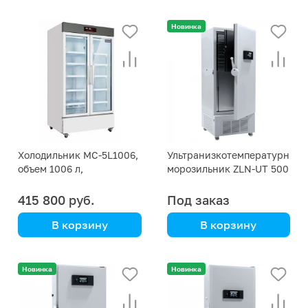
Новинка
Холодильник MC-5L1006,
Ультранизкотемпературный
объем 1006 л,
морозильник ZLN-UT 500
температурный режим
+2 - +8°С, c индикацией
415 800 руб.
Под заказ
влажности Midea
В корзину
В корзину
специализирован под
контейнеры с
Новинка
Новинка
пробирками