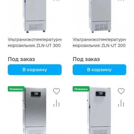
Ультранизкотемпературный
Ультранизкотемпературный
морозильник ZLN-UT 300
морозильник ZLN-UT 200
Под заказ
Под заказ
В корзину
В корзину
специализирован под
специализирован под
контейнеры с
контейнеры с
Новинка
Новинка
пробирками
пробирками