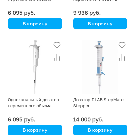
DLAB HiPette 2-20 мкл
DLAB HiPette 100-1000
мкл
6 095 руб.
9 936 руб.
В корзину
В корзину
DLAB
DLAB
Одноканальный дозатор
Дозатор DLAB StepMate
переменного объема
Stepper
DLAB HiPette 10-100 мкл
6 095 руб.
14 000 руб.
В корзину
В корзину