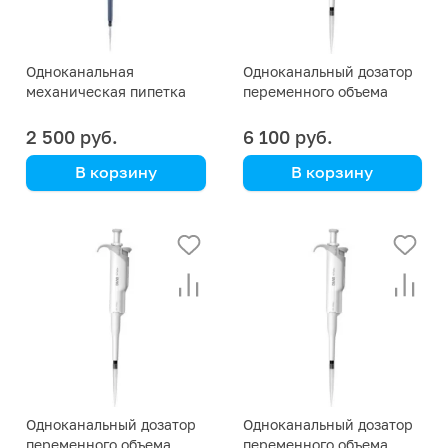
Одноканальная
Одноканальный дозатор
механическая пипетка
переменного объема
DLAB TopPette 1000-
DLAB HiPette 20-200 мкл
5000 мкл
2 500 руб.
6 100 руб.
В корзину
В корзину
DLAB
DLAB
Одноканальный дозатор
Одноканальный дозатор
переменного объема
переменного объема