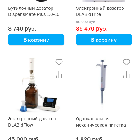
Бутылочный дозатор
Электронный дозатор
DispensMate Plus 1.0-10
DLAB dTrite
96 000 руб.
8 740 руб.
85 470 руб.
В корзину
В корзину
DLAB
DLAB
без бутылки
Цифровая бюретка
Электронный дозатор
Одноканальная
DLAB dFlow
механическая пипетка
DLAB TopPette 200-1000
мкл
45 000 руб.
1 820 руб.