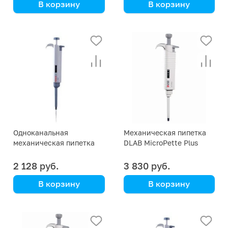
В корзину
В корзину
DLAB
DLAB
Одноканальная
Механическая пипетка
механическая пипетка
DLAB MicroPette Plus
DLAB TopPette 100-1000
1000-5000 мкл
мкл
2 128 руб.
3 830 руб.
В корзину
В корзину
DLAB
DLAB