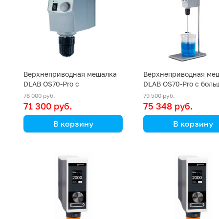
Верхнеприводная мешалка
Верхнеприводная ме
DLAB OS70-Pro с
DLAB OS70-Pro с бол
универсальным штативом и
штативом и крестови
78 000 руб.
79 500 руб.
крестовидной насадкой
насадкой
71 300 руб.
75 348 руб.
В корзину
В корзину
DLAB
DLAB