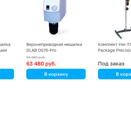
шалка
Верхнеприводная мешалка
Комплект Hei-
ьшим
DLAB OS70-Pro
Package Precisi
дной
(мешалка, штат
66 000 руб.
63 480 руб.
Под заказ
В корзину
В кор
DLAB
Heidolph