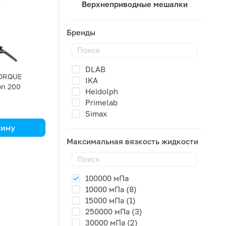
Верхнеприводные мешалки
Бренды
DLAB
TORQUE
IKA
on 200
Heidolph
ив, зажим)
Primelab
Simax
зину
Максимальная вязкость жидкости
100000 мПа
10000 мПа (8)
15000 мПа (1)
250000 мПа (3)
30000 мПа (2)