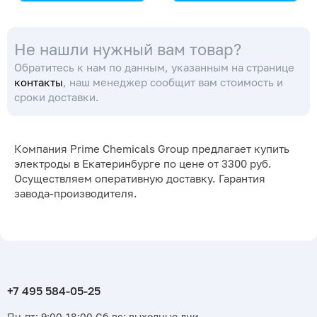
со встроенным
общего назначения,
термодатчиком (3 в 1),
модификации
Не нашли нужный вам товар?
модификации
ЭСК-10308/4 и
ЭСК-10309/4 и
ЭСК-10308/7
Обратитесь к нам по данным, указанным на странице
ЭСК-10309/7
контакты
, наш менеджер сообщит вам стоимость и
сроки доставки.
Компания Prime Chemicals Group предлагает купить
электроды в Екатеринбурге по цене от 3300 руб.
Осуществляем оперативную доставку. Гарантия
завода-производителя.
Пн-пт: 9:00-18:00 Сб-вс: выходные дни