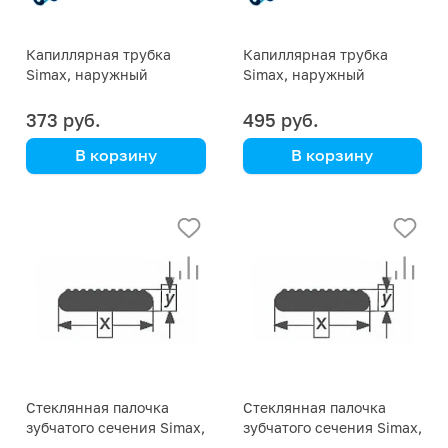
Капиллярная трубка
Капиллярная трубка
Simax, наружный
Simax, наружный
диаметр 6 мм,
диаметр 4 мм,
внутренний диаметр 0,8
внутренний диаметр 0,8
373 руб.
495 руб.
мм
мм
В корзину
В корзину
Simax
Simax
Стеклянная палочка
Стеклянная палочка
зубчатого сечения Simax,
зубчатого сечения Simax,
20х6,8 мм
18х6,2 мм