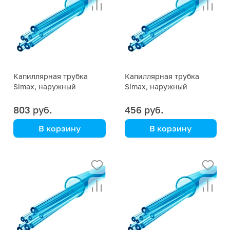
Капиллярная трубка
Капиллярная трубка
Simax, наружный
Simax, наружный
диаметр 4 мм,
диаметр 4 мм,
внутренний диаметр 0,5
внутренний диаметр 0,4
803 руб.
456 руб.
мм
мм
В корзину
В корзину
Simax
Simax