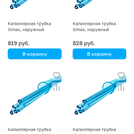
Капиллярная трубка
Капиллярная трубка
Simax, наружный
Simax, наружный
диаметр 6 мм,
диаметр 6 мм,
внутренний диаметр 1,2
внутренний диаметр 1
819 руб.
828 руб.
мм
мм
В корзину
В корзину
Simax
Simax
Капиллярная трубка
Капиллярная трубка