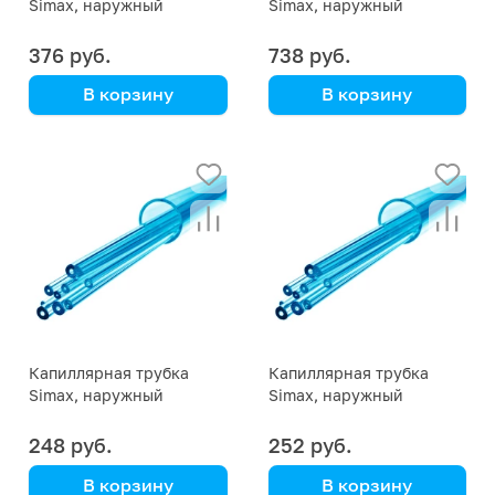
Simax, наружный
Simax, наружный
диаметр 6 мм,
диаметр 5 мм,
внутренний диаметр 0,4
внутренний диаметр 1,5
376 руб.
738 руб.
мм
мм
В корзину
В корзину
Simax
Simax
Капиллярная трубка
Капиллярная трубка
Simax, наружный
Simax, наружный
диаметр 5 мм,
диаметр 5 мм,
внутренний диаметр 1,2
внутренний диаметр 1
248 руб.
252 руб.
мм
мм
В корзину
В корзину