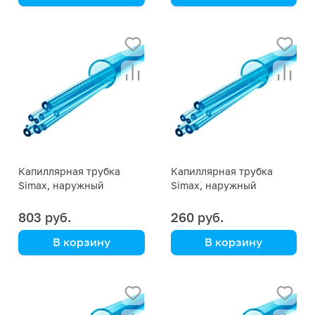
Simax
Simax
Капиллярная трубка
Капиллярная трубка
Simax, наружный
Simax, наружный
диаметр 5 мм,
диаметр 4 мм,
внутренний диаметр 0,8
внутренний диаметр 0,6
803 руб.
260 руб.
мм
мм
В корзину
В корзину
Simax
Simax