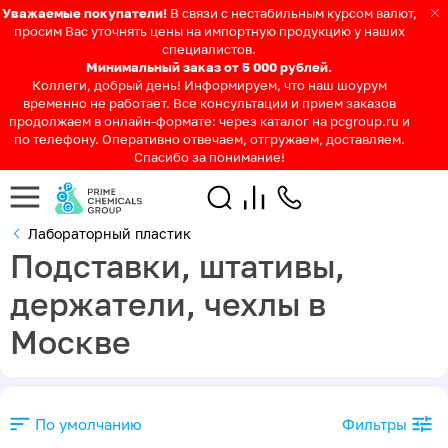
Уважаемые покупатели!
В связи с нестабильным курсом валют,
просим Вас уточнять цены на импортную продукцию у наших
специалистов.
Минимальный заказ от 5 000 рублей.
Коллеги, добрый день! Информируем, что наш шоурум
временно не работает. Все консультации и прием заказов
продолжаем в онлайн-формате: через каталог на pcgroup.ru и
по телефону. Оперативно отвечаем, отгружаем, доставляем.
Спасибо за понимание!
Лабораторный пластик
Подставки, штативы,
держатели, чехлы в
Москве
По умолчанию
Фильтры