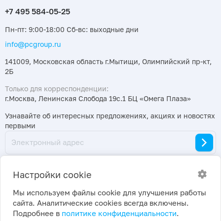
Пн-пт: 9:00-18:00 Сб-вс: выходные дни
info@pcgroup.ru
141009, Московская область г.Мытищи, Олимпийский пр-кт,
2Б
Только для корреспонденции:
г.Москва, Ленинская Слобода 19с.1 БЦ «Омега Плаза»
Узнавайте об интересных предложениях, акциях и новостях
первыми
Настройки cookie
Мы используем файлы cookie для улучшения работы
сайта. Аналитические cookies всегда включены.
2026 ©
Политика конфиденциальности
|
Подробнее в
политике конфиденциальности
.
ПраймКемикалсГрупп
Настройки cookie