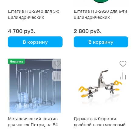
Штатив ПЭ-2940 для 3-х
Штатив ПЭ-2920 для 6-ти
цилиндрических
цилиндрических
делительных воронок
воронок объемом 100 мл
объемом 500 мл
4 700 руб.
2 800 руб.
В корзину
В корзину
Новинка
Металлический штатив
Держатель бюретки
для чашек Петри, на 54
двойной пластмассовый
места