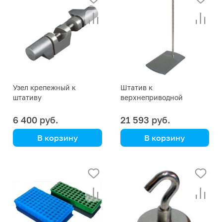
Узел крепежный к
Штатив к
штативу
верхнеприводной
верхнеприводной
мешалке R 1826
мешалки R 182
6 400 руб.
21 593 руб.
В корзину
В корзину
H-800 mm D-16 mm