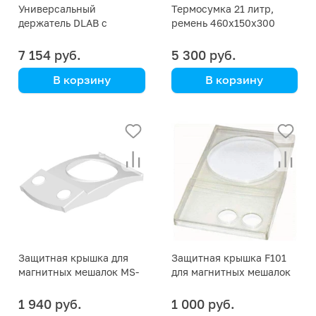
Универсальный
Термосумка 21 литр,
держатель DLAB с
ремень 460х150х300
фиксатором, для
верхнеприводных
7 154 руб.
5 300 руб.
мешалок
В корзину
В корзину
DLAB
Heidolph
Защитная крышка для
Защитная крышка F101
магнитных мешалок MS-
для магнитных мешалок
H280-Pro
DLAB MS-H-Pro +, MS-H-S
1 940 руб.
1 000 руб.