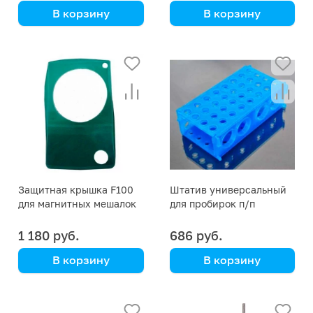
В корзину
В корзину
DLAB
DLAB
Защитная крышка F100
Штатив универсальный
для магнитных мешалок
для пробирок п/п
DLAB MS-S
4/12/32/96, гнезда диам.
30/16/12/6
1 180 руб.
686 руб.
В корзину
В корзину
DLAB