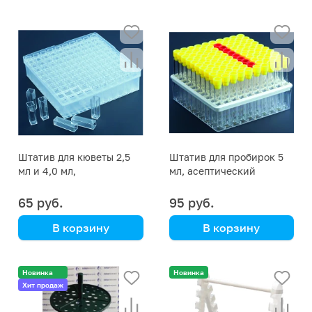
Штатив для кюветы 2,5
Штатив для пробирок 5
мл и 4,0 мл,
мл, асептический
асептический
65 руб.
95 руб.
В корзину
В корзину
в общей упаковке. В
в общей упаковке. В
коробке 10 шт.
коробке 72 шт.
Новинка
Новинка
Хит продаж