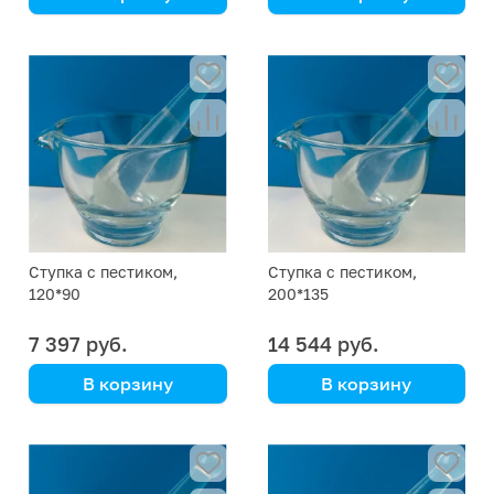
Simax
Simax
(Кат. № 2231/632 538
(Кат. № 2231/632 538
150 080) (Simax)
150 150) (Simax)
Ступка с пестиком,
Ступка с пестиком,
120*90
200*135
7 397 руб.
14 544 руб.
В корзину
В корзину
Simax
Simax
(Кат. № 2231/632 538
(Кат. № 2231/632 538
150 120) (Simax)
150 200) (Simax)