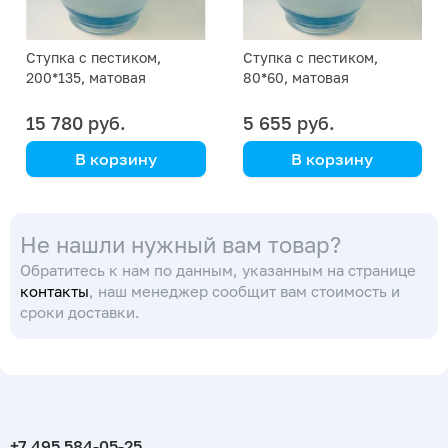
Ступка с пестиком,
Ступка с пестиком,
200*135, матовая
80*60, матовая
15 780 руб.
5 655 руб.
В корзину
В корзину
Simax
Simax
(Кат. № 2230/632 538
(Кат. № 2230/632 538
Не нашли нужный вам товар?
160 200) (Simax)
160 080) (Simax)
Обратитесь к нам по данным, указанным на странице
контакты
, наш менеджер сообщит вам стоимость и
сроки доставки.