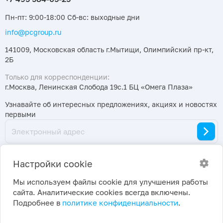
Пн-пт: 9:00-18:00 Сб-вс: выходные дни
info@pcgroup.ru
141009, Московская область г.Мытищи, Олимпийский пр-кт,
2Б
Только для корреспонденции:
г.Москва, Ленинская Слобода 19с.1 БЦ «Омега Плаза»
Узнавайте об интересных предложениях, акциях и новостях
первыми
Настройки cookie
Мы используем файлы cookie для улучшения работы
сайта. Аналитические cookies всегда включены.
2026 ©
Политика конфиденциальности
|
Подробнее в
политике конфиденциальности
.
ПраймКемикалсГрупп
Настройки cookie