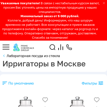
Уважаемые покупатели!
В связи с нестабильным курсом валют,
просим Вас уточнять цены на импортную продукцию у наших
специалистов.
Минимальный заказ от 5 000 рублей.
Коллеги, добрый день! Информируем, что наш шоурум
временно не работает. Все консультации и прием заказов
продолжаем в онлайн-формате: через каталог на pcgroup.ru и
по телефону. Оперативно отвечаем, отгружаем, доставляем.
Спасибо за понимание!
Лабораторная посуда из стекла
Ирригаторы в Москве
По умолчанию
Фильтры