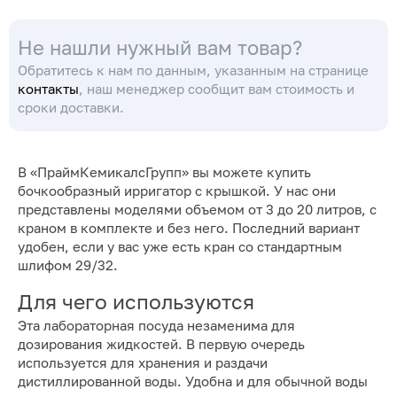
Simax
Simax
(Кат. № 827/R/632 415
(Кат. № 827/R/632 415
Не нашли нужный вам товар?
623 956) (Simax)
623 966) (Simax)
Обратитесь к нам по данным, указанным на странице
контакты
, наш менеджер сообщит вам стоимость и
сроки доставки.
В «ПраймКемикалсГрупп» вы можете купить
бочкообразный ирригатор с крышкой. У нас они
представлены моделями объемом от 3 до 20 литров, с
краном в комплекте и без него. Последний вариант
удобен, если у вас уже есть кран со стандартным
шлифом 29/32.
Для чего используются
Эта лабораторная посуда незаменима для
дозирования жидкостей. В первую очередь
используется для хранения и раздачи
дистиллированной воды. Удобна и для обычной воды