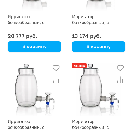
Ирригатор
Ирригатор
бочкообразный, с
бочкообразный, с
крышкой, без крана,
крышкой, без крана,
5000 мл
3000 мл
20 777 руб.
13 174 руб.
В корзину
В корзину
Simax
Simax
(Кат. № 827/1632 415
(Кат. № 827/1632 415
Скидка
603 956) (Simax)
603 952) (Simax)
Ирригатор
Ирригатор
бочкообразный, с
бочкообразный, с