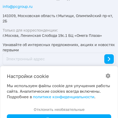
info@pcgroup.ru
141009, Московская область г.Мытищи, Олимпийский пр-кт,
2Б
Только для корреспонденции:
г.Москва, Ленинская Слобода 19с.1 БЦ «Омега Плаза»
Узнавайте об интересных предложениях, акциях и новостях
первыми
Настройки cookie
Мы используем файлы cookie для улучшения работы
сайта. Аналитические cookies всегда включены.
2026 ©
Политика конфиденциальности
|
Подробнее в
политике конфиденциальности
.
ПраймКемикалсГрупп
Настройки cookie
Отклонить необязательные