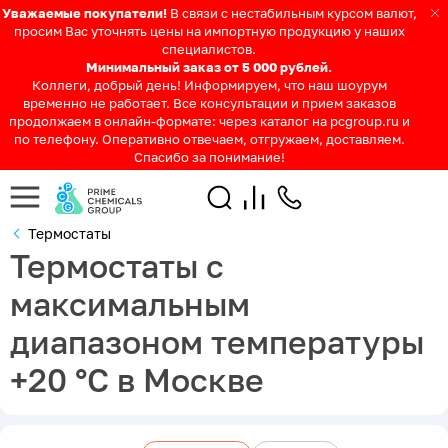
Уважаемые покупатели!
В связи с нестабильным курсом валют,
просим Вас уточнять цены на импортную продукцию у наших
специалистов.
Минимальный заказ от 5 000 рублей.
Коллеги, добрый день! Информируем, что наш шоурум
временно не работает. Все консультации и прием заказов
продолжаем в онлайн-формате: через каталог на pcgroup.ru и
по телефону. Оперативно отвечаем, отгружаем, доставляем.
Спасибо за понимание!
Термостаты
Термостаты с
максимальным
диапазоном температуры
+20 °С в Москве