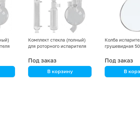
ный)
Комплект стекла (полный)
Колба испарите
теля
для роторного испарителя
грушевидная 50
RE1000-E
Под заказ
Под заказ
В корзину
В кор
DLAB
DLAB