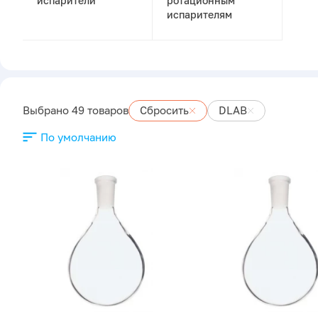
испарители
ротационным
испарителям
Выбрано 49 товаров
Сбросить
DLAB
По умолчанию