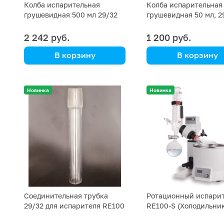
Колба испарительная
Колба испарительная
грушевидная 500 мл 29/32
грушевидная 50 мл, 2
2 242 руб.
1 200 руб.
В корзину
В корзину
DLAB
DLAB
Новинка
Новинка
Соединительная трубка
Ротационный испари
29/32 для испарителя RE100
RE100-S (Холодильни
Dlab
см3)