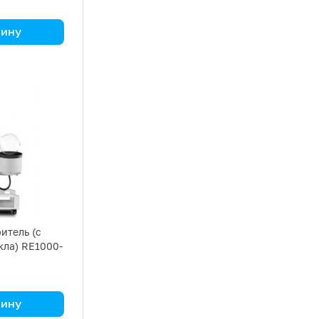
зину
итель (с
кла) RE1000-
зину