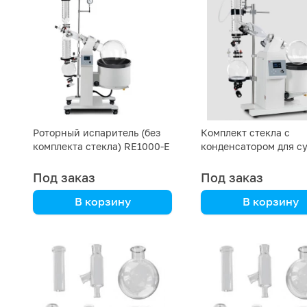
Роторный испаритель (без
Комплект стекла с
комплекта стекла) RE1000-E
конденсатором для су
DLAB 10L LCD
льда, приемной и
испарительной колба
Под заказ
Под заказ
В корзину
В корзину
DLAB
DLAB