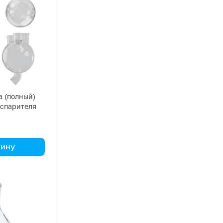
а (полный)
испарителя
зину