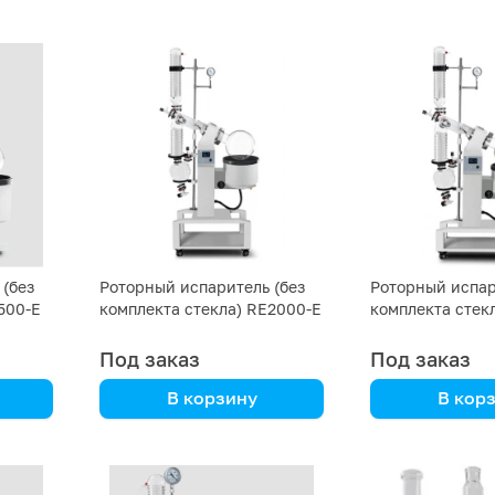
DLAB
DLAB
(без
Роторный испаритель (без
Роторный испар
500-E
комплекта стекла) RE2000-E
комплекта стек
DLAB 20L LCD
DLAB 50L LCD
Под заказ
Под заказ
В корзину
В кор
DLAB
DLAB