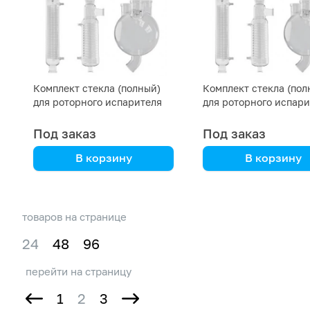
Комплект стекла (полный)
Комплект стекла (пол
для роторного испарителя
для роторного испари
RE500-E
RE2000-E
Под заказ
Под заказ
В корзину
В корзину
DLAB
DLAB
товаров на странице
24
48
96
перейти на страницу
1
2
3