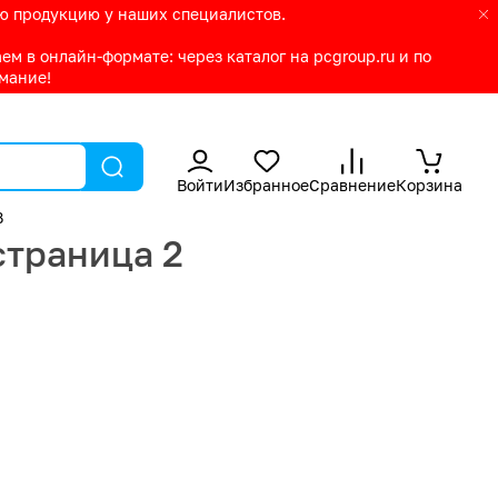
ую продукцию у наших специалистов.
м в онлайн-формате: через каталог на pcgroup.ru и по
имание!
Войти
Избранное
Сравнение
Корзина
B
страница 2