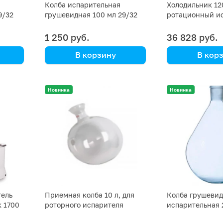
Колба испарительная
Холодильник 12
9/32
грушевидная 100 мл 29/32
ротационный и
RE100-S
1 250 руб.
36 828 руб.
В корзину
В кор
DLAB
DLAB
Новинка
Новинка
тель
Приемная колба 10 л, для
Колба грушеви
к 1700
роторного испарителя
испарительная 
RE200-Pro
29/32