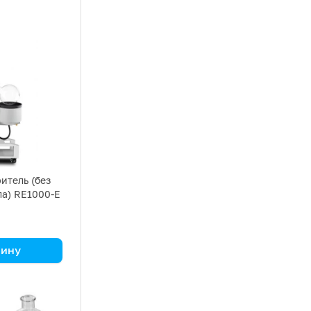
итель (без
ла) RE1000-E
зину