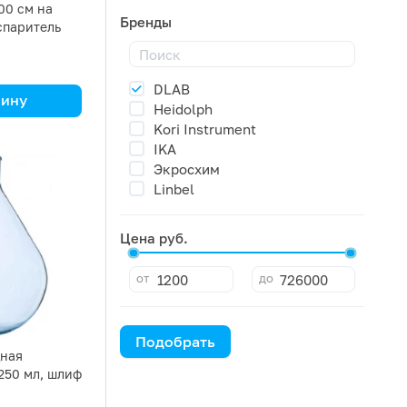
00 см на
Бренды
спаритель
DLAB
зину
Heidolph
Kori Instrument
IKA
Экросхим
Linbel
Цена руб.
от
до
Подобрать
дная
250 мл, шлиф