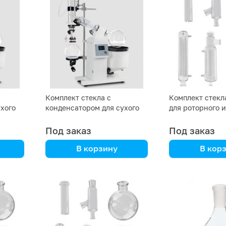
Комплект стекла с
Комплект стекл
хого
конденсатором для сухого
для роторного 
льда, без приемной и
RE5000-E
ми
испарительной колб
Под заказ
Под заказ
В корзину
В кор
DLAB
DLAB