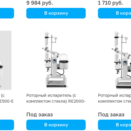
9 984 руб.
1 710 руб.
В корзину
В кор
DLAB
DLAB
 (с
Роторный испаритель (с
Роторный испар
RE500-E
комплектом стекла) RE2000-
комплектом сте
E DLAB 20L LCD
E DLAB 50L LCD
Под заказ
Под заказ
В корзину
В кор