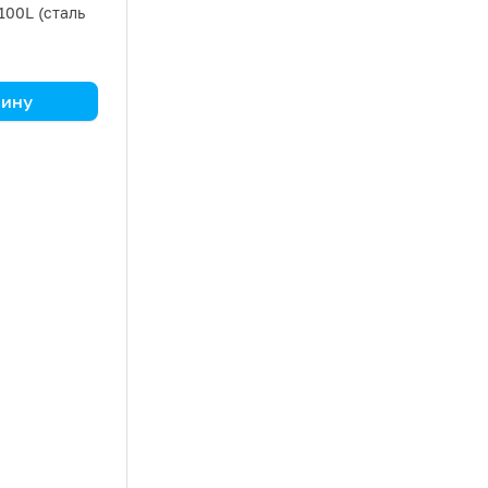
100L (сталь
.
зину