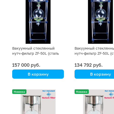
Вакуумный стеклянный
Вакуумный стеклянн
нутч-фильтр ZF-50L (сталь
нутч-фильтр ZF-50L (с
SS 316)
SS 304)
157 000 руб.
134 792 руб.
В корзину
В корзину
Kori Instrument
Kori Instrument
Новинка
Новинка