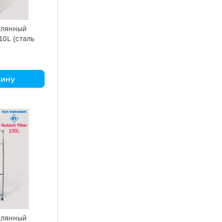
клянный
10L (сталь
зину
клянный