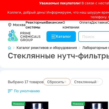
Уважаемые покупатели!
В связи с нест
Коллеги, добрый день! Информируем, что наш шоурум време
телефону. 
Реакторные
Вакансии
О
Оплата
Доставка
Москва
системы
компании
Каталог
Каталог реактивов и оборудования
Лабораторные 
Стеклянные нутч-фильтры 
Выбрано 17 товаров
Сбросить
Стеклянный
По умолчанию
Новинка
Новинка