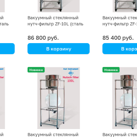
ый
Вакуумный стеклянный
Вакуумный сте
таль
нутч-фильтр ZF-10L (сталь
нутч-фильтр ZF-
SS 316)
SS 304)
86 800 руб.
85 400 руб.
В корзину
В кор
Kori Instrument
Kori Instrument
Новинка
Новинка
ый
Вакуумный стеклянный
Вакуумный сте