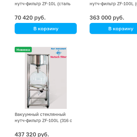
нутч-фильтр ZF-10L (сталь
нутч-фильтр ZF-100L (
SS 202)
SS 316)
70 420 руб.
363 000 руб.
В корзину
В корзину
Kori Instrument
Kori Instrument
Новинка
Вакуумный стеклянный
нутч-фильтр ZF-100L (316 с
покрытием PTFE)
437 320 руб.