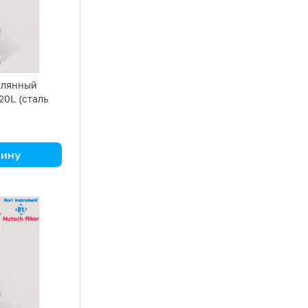
клянный
20L (сталь
зину