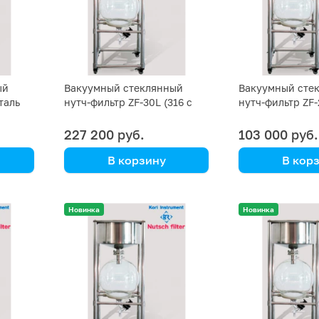
ый
Вакуумный стеклянный
Вакуумный сте
таль
нутч-фильтр ZF-30L (316 с
нутч-фильтр ZF-
покрытием PTFE)
SS 316)
227 200 руб.
103 000 руб.
В корзину
В кор
Kori Instrument
Kori Instrument
Новинка
Новинка