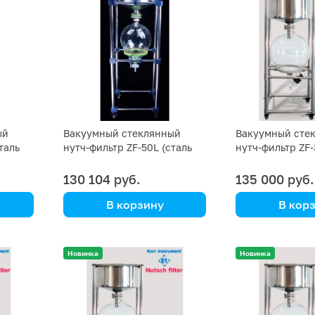
ый
Вакуумный стеклянный
Вакуумный сте
таль
нутч-фильтр ZF-50L (сталь
нутч-фильтр ZF-
SS 202)
SS 316)
130 104 руб.
135 000 руб.
В корзину
В кор
Kori Instrument
Kori Instrument
Новинка
Новинка