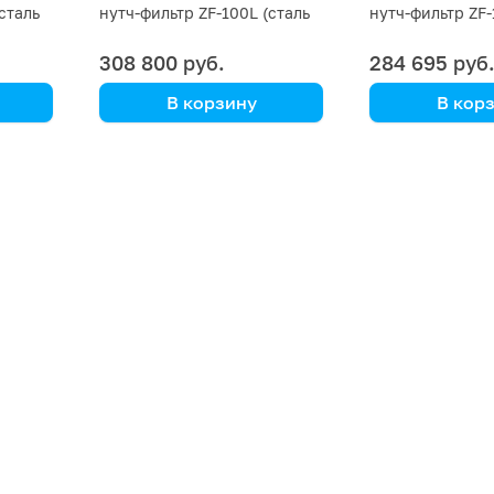
сталь
нутч-фильтр ZF-100L (сталь
нутч-фильтр ZF-
SS 304)
SS 202)
308 800 руб.
284 695 руб
В корзину
В кор
Kori Instrument
Kori Instrument