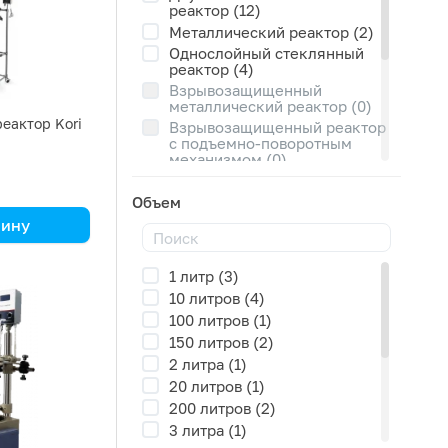
реактор (12)
Металлический реактор (2)
Однослойный стеклянный
реактор (4)
Взрывозащищенный
металлический реактор (0)
еактор Kori
Взрывозащищенный реактор
с подъемно-поворотным
механизмом (0)
Взрывозащищенный
стеклянный реактор (0)
Объем
Реакторы высокого давления
зину
(0)
Стеклянный реактор с
подъемно-поворотным
1 литр (3)
механизмом (0)
10 литров (4)
Стеклянный реактор с
100 литров (1)
подъемным механизмом и
фильтром (0)
150 литров (2)
Трехслойный стеклянный
2 литра (1)
реактор (0)
20 литров (1)
200 литров (2)
3 литра (1)