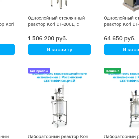
Однослойный стеклянный
Однослойный с
р Kori
реактор Kori DF-200L, с
реактор Kori DF
ванной
1 506 200 руб.
64 650 руб.
В корзину
В кор
Kori Instrument
Kori Instrument
али
Хит продаж
Новинка
нный
Лабораторный реактор Kori
Лабораторный р