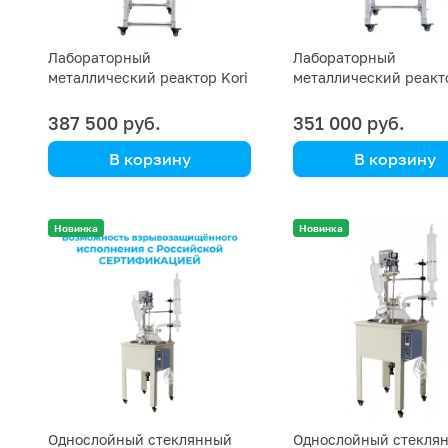
Лабораторный
Лабораторный
металлический реактор Kori
металлический реакто
BSF, 10 литров (сталь 316)
BSF, 1 литр (сталь 316)
387 500 руб.
351 000 руб.
В корзину
В корзину
Kori Instrument
Kori Instrument
Из нержавеющей стали
Из нержавеющей ст
Новинка
Новинка
SUS 316, с рубашкой
SUS 316, с рубашкой
Однослойный стеклянный
Однослойный стекля