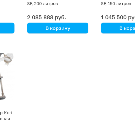
SF, 200 литров
SF, 150 литров
2 085 888 руб.
1 045 500 ру
В корзину
В кор
Kori Instrument
Kori Instrument
р Kori
ксная