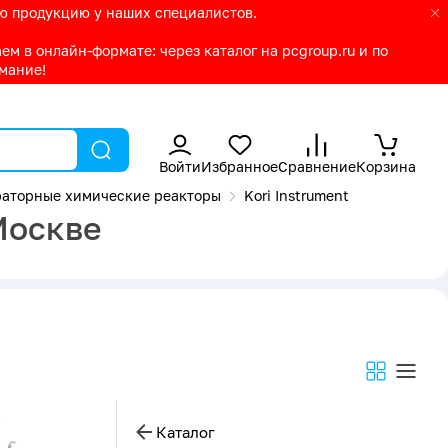
ую продукцию у наших специалистов.
м в онлайн-формате: через каталог на pcgroup.ru и по
имание!
Войти
Избранное
Сравнение
Корзина
аторные химические реакторы
Kori Instrument
 Москве
Каталог