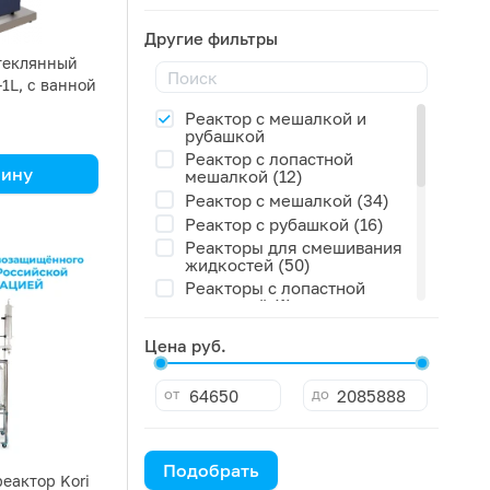
30 литров (1)
5 литров (1)
Другие фильтры
50 литров (1)
теклянный
100 мл (0)
-1L, с ванной
250 мл (0)
Реактор с мешалкой и
50 мл (0)
рубашкой
80 литров (0)
Реактор с лопастной
зину
мешалкой (12)
Реактор с мешалкой (34)
Реактор с рубашкой (16)
Реакторы для смешивания
жидкостей (50)
Реакторы с лопастной
мешалкой (1)
Реакторы с пропеллерной
Цена руб.
мешалкой (27)
Реакторы с рамной
мешалкой (19)
от
до
Реакторы с якорной
мешалкой (15)
Стеклянный реактор (31)
Подобрать
Химические реакторы с
еактор Kori