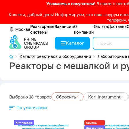
Уважаемые покупатели!
В связи с нест
Коллеги, добрый день! Информируем, что наш шоурум време
телефону. 
Реакторные
Вакансии
О
Оплата
Доставка
Москва
системы
компании
Каталог
Каталог реактивов и оборудования
Лабораторные 
Реакторы с мешалкой и ру
Выбрано 18 товаров
Сбросить
Kori Instrument
По умолчанию
Хит продаж
Скидка
Хит продаж