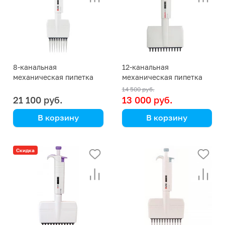
8-канальная
12-канальная
механическая пипетка
механическая пипетка
DLAB MicroPette 50-300
DLAB TopPette 50-300
14 500 руб.
мкл
мкл
21 100 руб.
13 000 руб.
В корзину
В корзину
DLAB
DLAB
Скидка