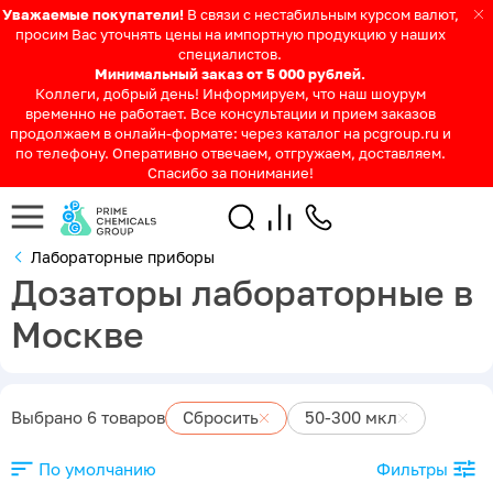
Уважаемые покупатели!
В связи с нестабильным курсом валют,
просим Вас уточнять цены на импортную продукцию у наших
специалистов.
Минимальный заказ от 5 000 рублей.
Коллеги, добрый день! Информируем, что наш шоурум
временно не работает. Все консультации и прием заказов
продолжаем в онлайн-формате: через каталог на pcgroup.ru и
по телефону. Оперативно отвечаем, отгружаем, доставляем.
Спасибо за понимание!
Лабораторные приборы
Дозаторы лабораторные в
Москве
Выбрано 6 товаров
Сбросить
50-300 мкл
По умолчанию
Фильтры