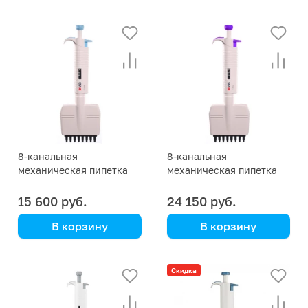
8-канальная
8-канальная
механическая пипетка
механическая пипетка
DLAB TopPette 50-300
DLAB MicroPette Plus 50-
мкл
300 мкл
15 600 руб.
24 150 руб.
В корзину
В корзину
DLAB
DLAB
Скидка