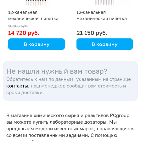
12-канальная
12-канальная
механическая пипетка
механическая пипетка
DLAB MicroPette Plus 50-
DLAB MicroPette 50-300
16 100 руб.
300 мкл
мкл
14 720 руб.
21 150 руб.
В корзину
В корзину
DLAB
DLAB
Не нашли нужный вам товар?
Обратитесь к нам по данным, указанным на странице
контакты
, наш менеджер сообщит вам стоимость и
сроки доставки.
В магазине химического сырья и реактивов PCgroup
вы можете купить лабораторные дозаторы. Мы
предлагаем модели известных марок, справляющиеся
со всеми поставленными задачами. С помощью