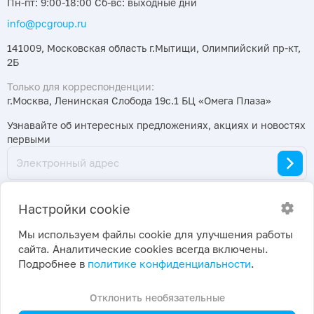
Пн-пт: 9:00-18:00 Сб-вс: выходные дни
info@pcgroup.ru
141009, Московская область г.Мытищи, Олимпийский пр-кт,
2Б
Только для корреспонденции:
г.Москва, Ленинская Слобода 19с.1 БЦ «Омега Плаза»
Узнавайте об интересных предложениях, акциях и новостях
первыми
Настройки cookie
Мы используем файлы cookie для улучшения работы
сайта. Аналитические cookies всегда включены.
2026 ©
Политика конфиденциальности
|
Подробнее в
политике конфиденциальности
.
ПраймКемикалсГрупп
Настройки cookie
Отклонить необязательные