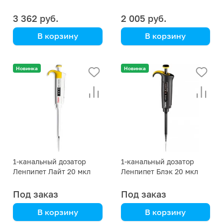
DLAB MicroPette Plus 20
DLAB MicroPette 20 мкл
мкл
3 362 руб.
2 005 руб.
В корзину
В корзину
DLAB
DLAB
Новинка
Новинка
1-канальный дозатор
1-канальный дозатор
Ленпипет Лайт 20 мкл
Ленпипет Блэк 20 мкл
постоянного объема
постоянного объема
Под заказ
Под заказ
В корзину
В корзину