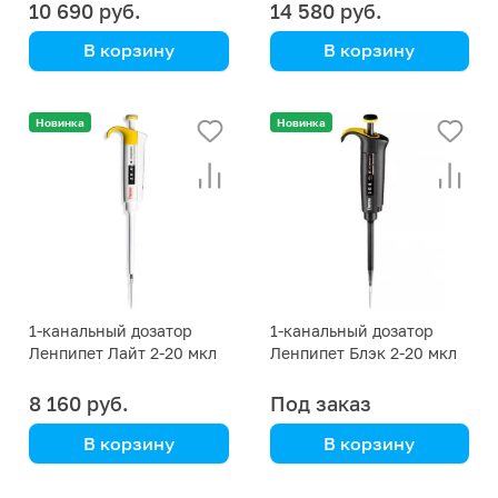
Proline объем 2-20 мкл
10 690 руб.
14 580 руб.
В корзину
В корзину
Экросхим
Новинка
Новинка
1-канальный дозатор
1-канальный дозатор
Ленпипет Лайт 2-20 мкл
Ленпипет Блэк 2-20 мкл
переменного объема
переменного объема
8 160 руб.
Под заказ
В корзину
В корзину