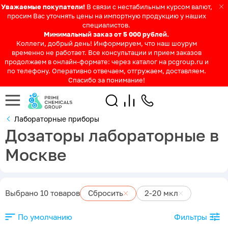
Уважаемые покупатели!
В связи с нестабильным курсом валют,
просим Вас уточнять цены на импортную продукцию у наших
специалистов.
Минимальный заказ от 5 000 рублей.
Коллеги, добрый день! Информируем, что наш шоурум
временно не работает. Все консультации и прием заказов
продолжаем в онлайн-формате: через каталог на pcgroup.ru и
по телефону. Оперативно отвечаем, отгружаем, доставляем.
Спасибо за понимание!
Лабораторные приборы
Дозаторы лабораторные в
Москве
Выбрано 10 товаров
Сбросить
2-20 мкл
По умолчанию
Фильтры