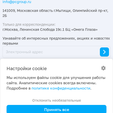
info@pcgroup.ru
141009, Московская область г.Мытищи, Олимпийский пр-кт,
2Б
Только для корреспонденции:
г.Москва, Ленинская Слобода 19с.1 БЦ «Омега Плаза»
Узнавайте об интересных предложениях, акциях и новостях
первыми
Настройки cookie
Мы используем файлы cookie для улучшения работы
сайта. Аналитические cookies всегда включены.
2026 ©
Политика конфиденциальности
|
Подробнее в
политике конфиденциальности
.
ПраймКемикалсГрупп
Настройки cookie
Отклонить необязательные
Принять все