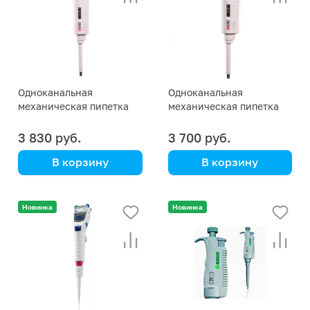
Одноканальная
Одноканальная
механическая пипетка
механическая пипетка
DLAB MicroPette Plus 2-
DLAB MicroPette 2-20 мкл
20 мкл
3 830 руб.
3 700 руб.
В корзину
В корзину
DLAB
DLAB
Новинка
Новинка