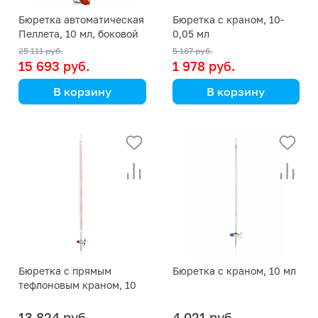
Бюретка автоматическая
Бюретка с краном, 10-
Пеллета, 10 мл, боковой
0,05 мл
кран
25 111 руб.
5 187 руб.
15 693 руб.
1 978 руб.
В корзину
В корзину
Simax
Simax
(Кат. № 1581/BL/632
(Кат. № 1567/В/632 435
436 210 619) (Simax)
106 619) (Simax)
Бюретка с прямым
Бюретка с краном, 10 мл
тефлоновым краном, 10
мл, дел. 0,1 мл, с полосой
Шелбаха, AS класс
13 824 руб.
4 021 руб.