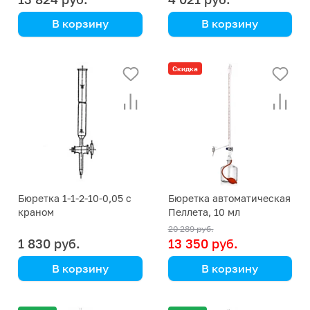
В корзину
В корзину
Simax
Simax
(Кат. № 1567 AS-
(Кат. № 1567/A/632 435
Скидка
STK/N555 435 276 719)
156 619) (Simax)
(Simax)
Бюретка 1-1-2-10-0,05 с
Бюретка автоматическая
краном
Пеллета, 10 мл
20 289 руб.
1 830 руб.
13 350 руб.
В корзину
В корзину
Simax
(Кат. № 1580/BL/632