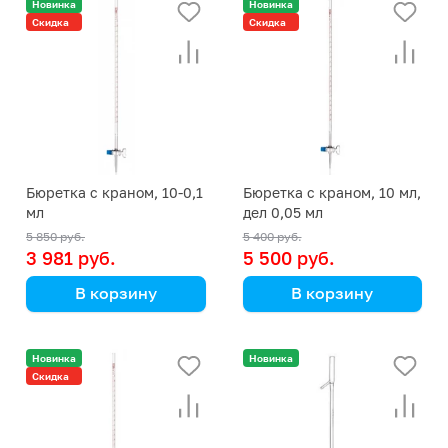
Новинка
Новинка
436 110 619) (Simax)
Скидка
Скидка
Бюретка с краном, 10-0,1
Бюретка с краном, 10 мл,
мл
дел 0,05 мл
5 850 руб.
5 400 руб.
3 981 руб.
5 500 руб.
В корзину
В корзину
632 435 106 719
Simax
(555 435 156 619)
Новинка
Новинка
Скидка