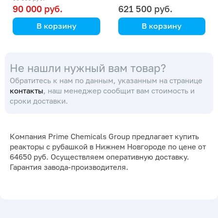
90 000 руб.
621 500 руб.
В корзину
В корзину
Kori Instrument
Primelab
Решение для
Не нашли нужный вам товар?
масштабирования в
лаборатории и
Обратитесь к нам по данным, указанным на странице
производстве
контакты
, наш менеджер сообщит вам стоимость и
сроки доставки.
Компания Prime Chemicals Group предлагает купить
реакторы с рубашкой в Нижнем Новгороде по цене от
64650 руб. Осуществляем оперативную доставку.
Гарантия завода-производителя.