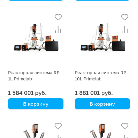
Primelab
Primelab
Универсальный
Универсальная
комплект для синтеза
лабораторная
реакторная система
Реакторная система RP
Реакторная система RP
1L Primelab
10L Primelab
лабораторная
1 584 001 руб.
1 881 001 руб.
В корзину
В корзину
Primelab
Primelab
Универсальный
Универсальное
комплекс для
решение
химического синтеза и