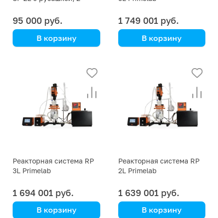
литра
95 000 руб.
1 749 001 руб.
В корзину
В корзину
Kori Instrument
Primelab
Профессиональная
установка для синтеза,
исследований и
пилотных испытаний.
Реакторная система RP
Реакторная система RP
3L Primelab
2L Primelab
1 694 001 руб.
1 639 001 руб.
В корзину
В корзину