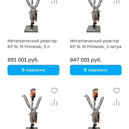
эмульгирования
Металлический реактор
Металлический реактор
RP 5L M Primelab, 5 л
RP 3L M Primelab, 3 литра
891 001 руб.
847 001 руб.
В корзину
В корзину
Primelab
Primelab
Решение для
Лучшее решение для
масштабирования
лаборатории
синтеза