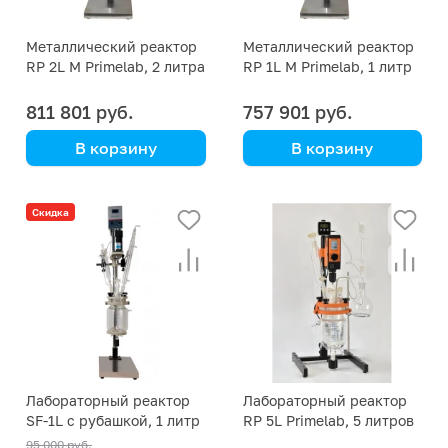
Металлический реактор
Металлический реактор
RP 2L M Primelab, 2 литра
RP 1L M Primelab, 1 литр
811 801 руб.
757 901 руб.
В корзину
В корзину
Primelab
Primelab
Современная установка
Устойчив к
Скидка
для проведения
агрессивным
химических процессов
химическим средам,
коррозии и
термическому
воздействию.
Лабораторный реактор
Лабораторный реактор
SF-1L с рубашкой, 1 литр
RP 5L Primelab, 5 литров
95 000 руб.