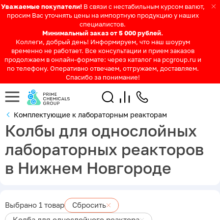
Уважаемые покупатели!
В связи с нестабильным курсом валют,
просим Вас уточнять цены на импортную продукцию у наших
специалистов.
Минимальный заказ от 5 000 рублей.
Коллеги, добрый день! Информируем, что наш шоурум
временно не работает. Все консультации и прием заказов
продолжаем в онлайн-формате: через каталог на pcgroup.ru и
по телефону. Оперативно отвечаем, отгружаем, доставляем.
Спасибо за понимание!
Комплектующие к лабораторным реакторам
Колбы для однослойных
лабораторных реакторов
в Нижнем Новгороде
Выбрано 1 товар
Сбросить
Колба для однослойного реактора