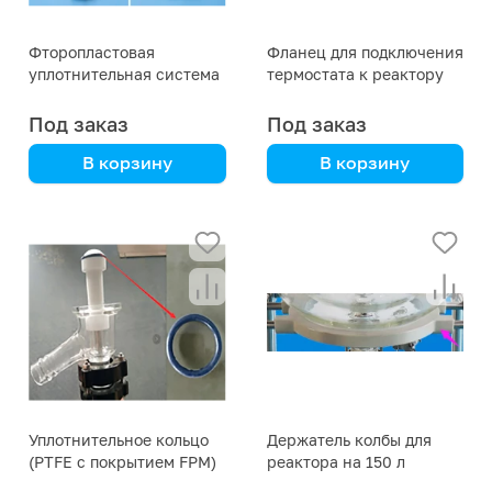
Фторопластовая
Фланец для подключения
уплотнительная система
термостата к реактору
для лопастной насадки
на 150 литров
реактора 150 л
Под заказ
Под заказ
В корзину
В корзину
Уплотнительное кольцо
Держатель колбы для
(PTFE с покрытием FPM)
реактора на 150 л
для нижнего сливного