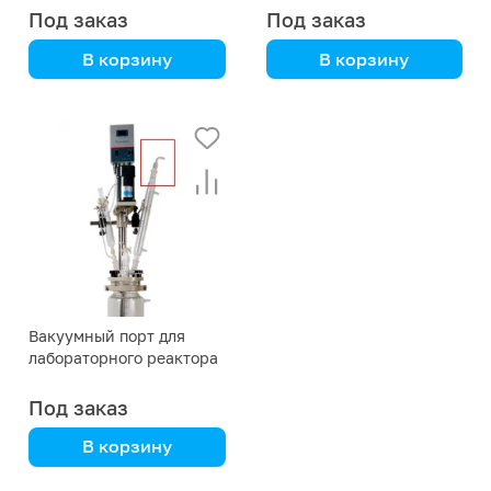
клапана для реактора на
Под заказ
Под заказ
150 литров
В корзину
В корзину
Вакуумный порт для
лабораторного реактора
150 л с рубашкой
Под заказ
В корзину