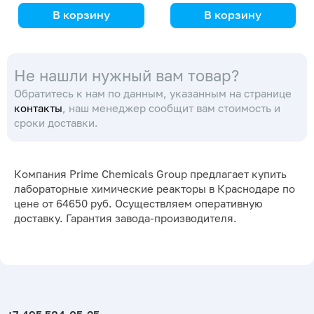
В корзину
В корзину
Primelab
Primelab
Универсальный
Универсальная
Не нашли нужный вам товар?
комплект для синтеза
лабораторная
реакторная система
Обратитесь к нам по данным, указанным на странице
контакты
, наш менеджер сообщит вам стоимость и
сроки доставки.
Компания Prime Chemicals Group предлагает купить
лабораторные химические реакторы в Краснодаре по
цене от 64650 руб. Осуществляем оперативную
доставку. Гарантия завода-производителя.