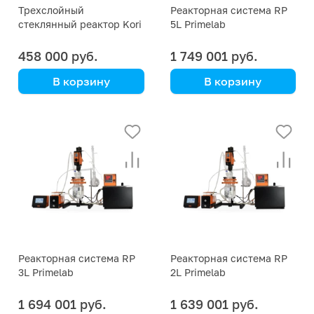
Трехслойный
Реакторная система RP
стеклянный реактор Kori
5L Primelab
GF-10L
458 000 руб.
1 749 001 руб.
В корзину
В корзину
Kori Instrument
Primelab
Профессиональная
установка для синтеза,
исследований и
пилотных испытаний.
Реакторная система RP
Реакторная система RP
3L Primelab
2L Primelab
1 694 001 руб.
1 639 001 руб.