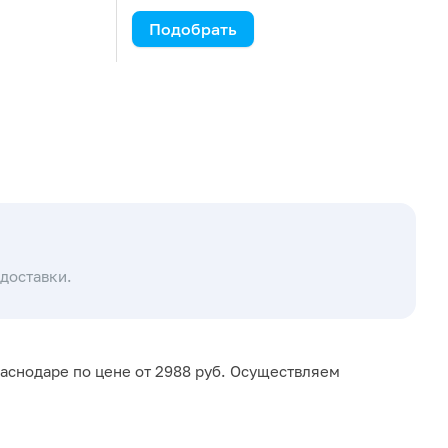
Стеклянная крышка для
реактора (9)
Подобрать
Трубка для термодатчика (3)
Уплотнительная система для
лопастной насадки реактора
(11)
Уплотнительное кольцо для
нижнего сливного клапана
(7)
Фланец для подключения
термостата к реактору (7)
Холодильник (конденсатор)
для лабораторного реактора
(9)
доставки.
аснодаре по цене от 2988 руб. Осуществляем